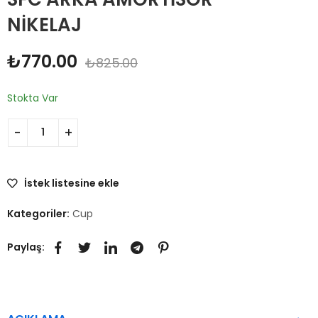
NİKELAJ
₺
770.00
₺
825.00
Stokta Var
İstek listesine ekle
Kategoriler:
Cup
Paylaş: