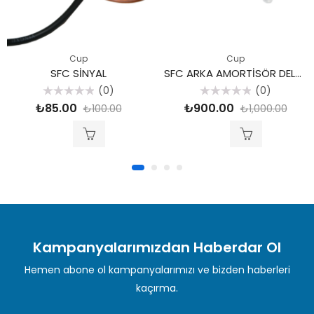
Cup
Cup
SFC SİNYAL
SFC ARKA AMORTİSÖR DELTAFORCE
(0)
(0)
5
5
₺
85.00
₺
900.00
₺
100.00
₺
1,000.00
üzerinden
üzerinden
0
0
oy
oy
aldı
aldı
Kampanyalarımızdan Haberdar Ol
Hemen abone ol kampanyalarımızı ve bizden haberleri
kaçırma.