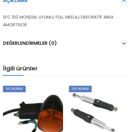
AÇIKLAMA
SFC 100 MONDİAL UYUMLU FULL NİKELAJ DEKORATİF ARKA
AMORTİSÖR
DEĞERLENDIRMELER (0)
İlgili ürünler
15
% İNDIRIM
10
% İNDIRIM