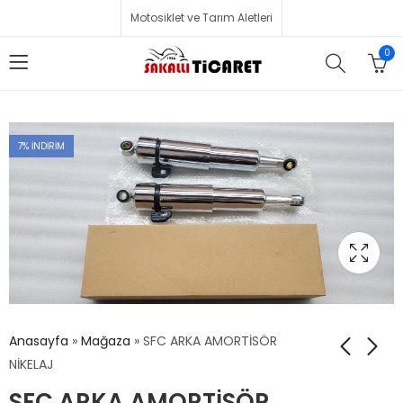
Motosiklet ve Tarım Aletleri
0
7
% İNDIRIM
Anasayfa
»
Mağaza
»
SFC ARKA AMORTİSÖR
NİKELAJ
SFC ARKA AMORTİSÖR