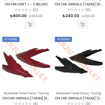
ÖN FAR DRIFT L – E BELGELİ
ÖN FAR GRENAJI [TAKIM] [BEYAZ] DRIFT L
(0)
(0)
5
5
₺
600.00
₺
240.00
₺
650.00
₺
250.00
üzerinden
üzerinden
0
0
oy
oy
aldı
aldı
4
% İNDIRIM
4
% İNDIRIM
,
,
Motosiklet Yedek Parça
Touring
Motosiklet Yedek Parça
Touring
ÖN FAR GRENAJI [TAKIM] [KIRMIZI] DRIFT L
ÖN FAR GRENAJI [TAKIM] [SİYAH] DRIFT L
(0)
(0)