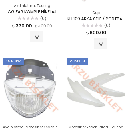
,
Aydınlatma
Touring
CG FAR KOMPLE NİKELAJ
Cup
(0)
KH 100 ARKA SELE / PORTBAGAJ
5
₺
370.00
(0)
₺
400.00
üzerinden
0
5
₺
600.00
oy
üzerinden
aldı
0
oy
aldı
8
% İNDIRIM
4
% İNDIRIM
,
,
,
Aydınlatma
Motosiklet Yedek Parça
Touring
Motosiklet Yedek Parça
Touring