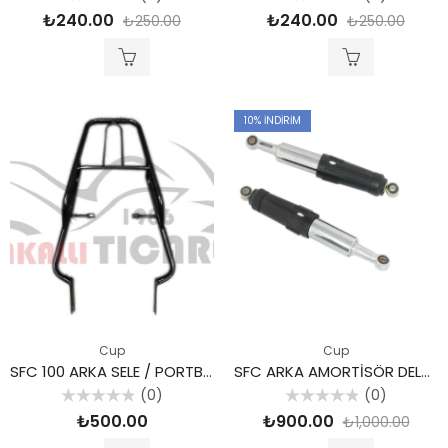
5
5
₺
240.00
₺
240.00
₺
250.00
₺
250.00
üzerinden
üzerinden
0
0
oy
oy
aldı
aldı
10
% İNDIRIM
Cup
Cup
SFC 100 ARKA SELE / PORTBAGAJ DELTAFORCE
SFC ARKA AMORTİSÖR DELTAFORCE
(0)
(0)
5
5
₺
500.00
₺
900.00
₺
1,000.00
üzerinden
üzerinden
0
0