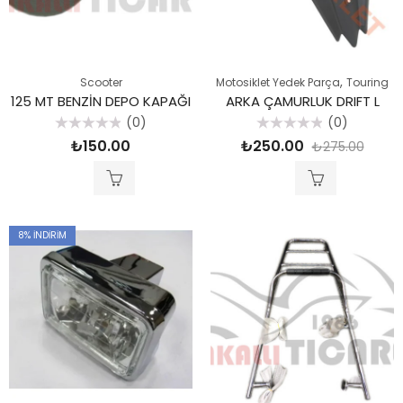
,
Scooter
Motosiklet Yedek Parça
Touring
125 MT BENZİN DEPO KAPAĞI
ARKA ÇAMURLUK DRIFT L
(0)
(0)
5
5
₺
150.00
₺
250.00
₺
275.00
üzerinden
üzerinden
0
0
oy
oy
aldı
aldı
8
% İNDIRIM