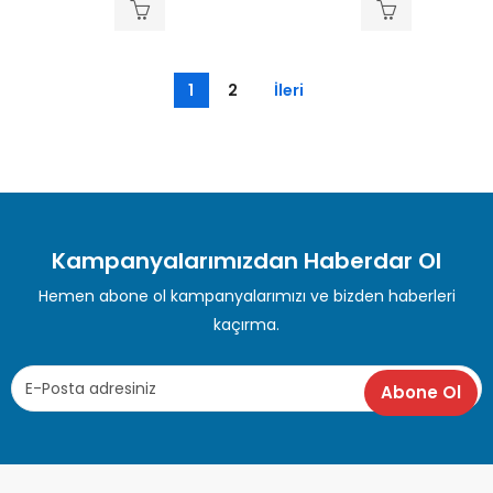
oy
oy
aldı
aldı
1
2
İleri
Kampanyalarımızdan Haberdar Ol
Hemen abone ol kampanyalarımızı ve bizden haberleri
kaçırma.