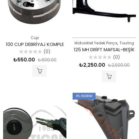
Cup
,
Motosiklet Yedek Parça
Touring
100 CUP DEBRİYAJ KOMPLE
125 MH DRİFT MAFSAL-BEŞİK
(0)
(0)
5
₺
550.00
₺
600.00
üzerinden
5
₺
2,250.00
₺
2,500.00
0
üzerinden
oy
0
aldı
oy
aldı
9
% İNDIRIM