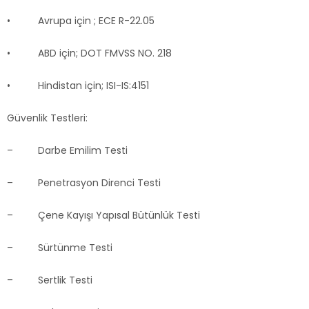
• Avrupa için ; ECE R-22.05
• ABD için; DOT FMVSS NO. 218
• Hindistan için; ISI-IS:4151
Güvenlik Testleri:
– Darbe Emilim Testi
– Penetrasyon Direnci Testi
– Çene Kayışı Yapısal Bütünlük Testi
– Sürtünme Testi
– Sertlik Testi