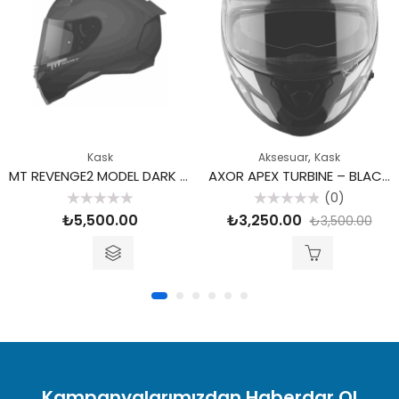
,
Kask
Aksesuar
Kask
MT REVENGE2 MODEL DARK KASK
AXOR APEX TURBINE – BLACK NEON GREY / KNGY – Large
(0)
5
5
₺
5,500.00
₺
3,250.00
₺
3,500.00
üzerinden
üzerinden
0
0
oy
oy
aldı
aldı
Kampanyalarımızdan Haberdar Ol