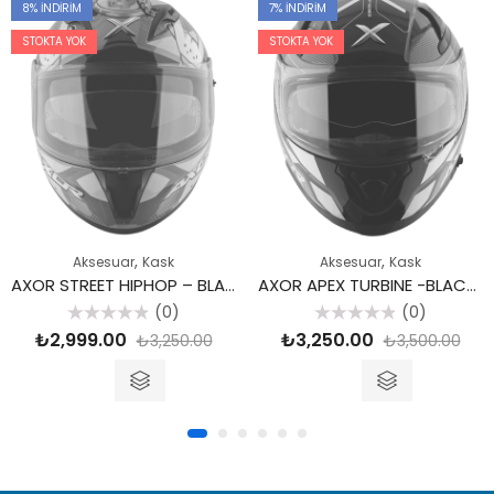
8
% İNDIRIM
7
% İNDIRIM
STOKTA YOK
STOKTA YOK
,
,
Aksesuar
Kask
Aksesuar
Kask
AXOR STREET HIPHOP – BLACK PINK /KP – Medium
AXOR APEX TURBINE -BLACK NEON GREY / KNGY – Medium
(0)
(0)
5
5
₺
2,999.00
₺
3,250.00
₺
3,250.00
₺
3,500.00
üzerinden
üzerinden
0
0
oy
oy
aldı
aldı