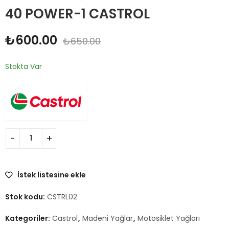
40 POWER-1 CASTROL
₺
600.00
₺
650.00
Stokta Var
İstek listesine ekle
Stok kodu:
CSTRL02
Kategoriler:
Castrol
,
Madeni Yağlar
,
Motosiklet Yağları