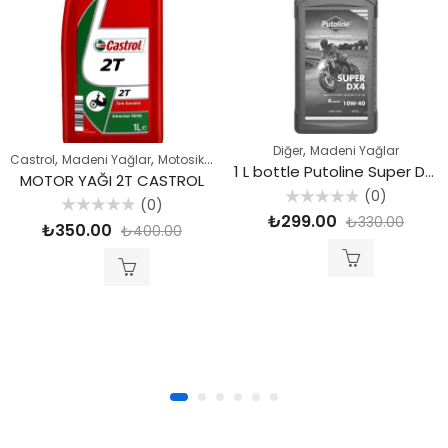
,
Diğer
Madeni Yağlar
,
,
Castrol
Madeni Yağlar
Motosiklet Yağları
1 L bottle Putoline Super DX4 10W-40
MOTOR YAĞI 2T CASTROL
(0)
(0)
5
₺
299.00
₺
330.00
5
üzerinden
₺
350.00
₺
400.00
üzerinden
0
0
oy
oy
aldı
aldı