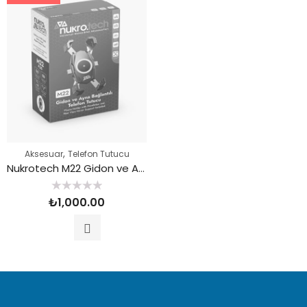
,
Aksesuar
Telefon Tutucu
Nukrotech M22 Gidon ve Ayna Bağlantılı Telefon Tutucu
5
₺
1,000.00
üzerinden
0
oy
aldı