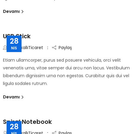
Devamı
USB Stick
28
By
SakallıTicaret
Paylaş
NIS
Etiam ullamcorper, purus sed posuere vehicula, orci velit
venenatis urna, vitae semper dui arcu non lacus. Vestibulum
bibendum dignissim urna non egestas. Curabitur quis dui vel
ligula sodales rutrum.
Devamı
Spiral Notebook
28
By
SakallıTicaret
Paylaş
NIS