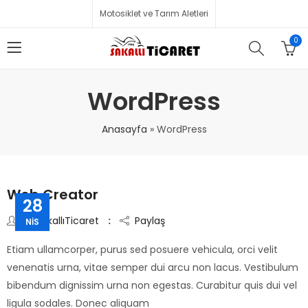
Motosiklet ve Tarım Aletleri
0
WordPress
Anasayfa
»
WordPress
Web Creator
28
By
SakallıTicaret
Paylaş
NIS
Etiam ullamcorper, purus sed posuere vehicula, orci velit
venenatis urna, vitae semper dui arcu non lacus. Vestibulum
bibendum dignissim urna non egestas. Curabitur quis dui vel
ligula sodales. Donec aliquam