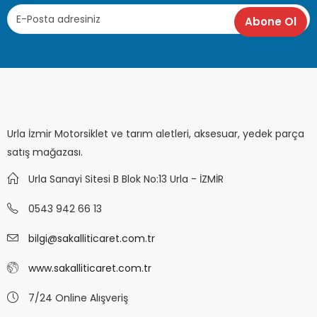
Urla İzmir Motorsiklet ve tarım aletleri, aksesuar, yedek parça
satış mağazası.
Urla Sanayi Sitesi B Blok No:13 Urla - İZMİR
0543 942 66 13
bilgi@sakalliticaret.com.tr
www.sakalliticaret.com.tr
7/24 Online Alışveriş